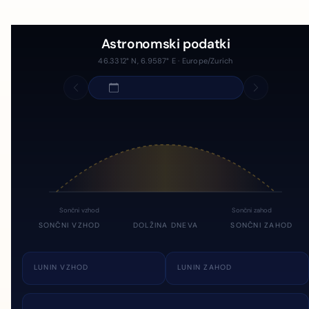
Astronomski podatki
46.3312° N, 6.9587° E · Europe/Zurich
Sončni vzhod
Sončni zahod
SONČNI VZHOD
DOLŽINA DNEVA
SONČNI ZAHOD
LUNIN VZHOD
LUNIN ZAHOD