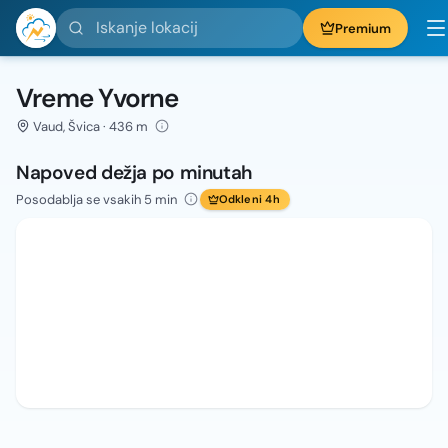
Iskanje lokacij
Premium
Vreme Yvorne
Vaud, Švica · 436 m
Napoved dežja po minutah
Posodablja se vsakih 5 min
Odkleni 4h