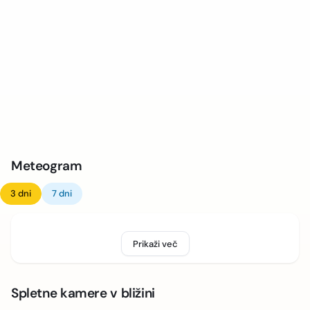
Meteogram
3 dni
7 dni
Prikaži več
Spletne kamere v bližini