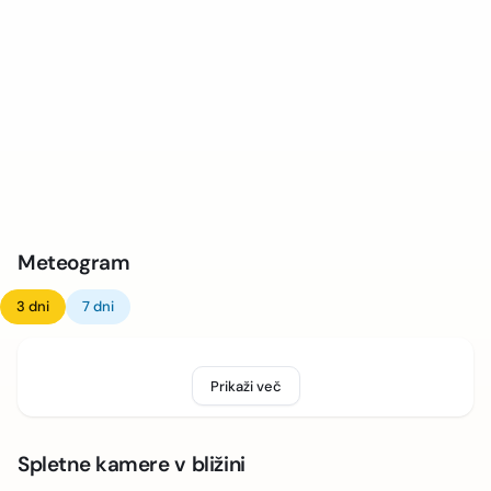
Meteogram
3 dni
7 dni
Prikaži več
Spletne kamere v bližini