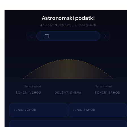
Astronomski podatki
47.3507° N, 8.2752° E · Europe/Zurich
Sončni vzhod
Sončni zahod
SONČNI VZHOD
DOLŽINA DNEVA
SONČNI ZAHOD
LUNIN VZHOD
LUNIN ZAHOD