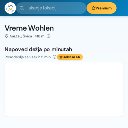
Iskanje lokacij
Premium
Vreme Wohlen
Aargau, Švica · 418 m
Napoved dežja po minutah
Posodablja se vsakih 5 min
Odkleni 4h