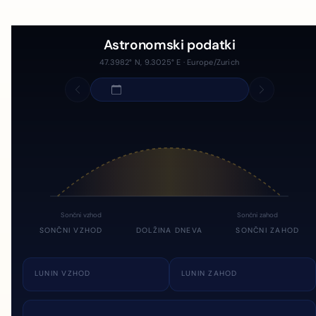
Astronomski podatki
47.3982° N, 9.3025° E · Europe/Zurich
Sončni vzhod
Sončni zahod
SONČNI VZHOD
DOLŽINA DNEVA
SONČNI ZAHOD
LUNIN VZHOD
LUNIN ZAHOD