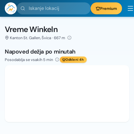
Iskanje lokacij
Premium
Vreme Winkeln
Kanton St. Gallen, Švica · 667 m
Napoved dežja po minutah
Posodablja se vsakih 5 min
Odkleni 4h