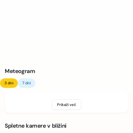
Meteogram
3 dni
7 dni
Prikaži več
Spletne kamere v bližini