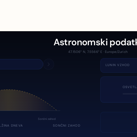
Astronomski podat
47.1506° N, 7.5566° E · Europe/Zurich
LUNIN VZHOD
OSVETL
Sončni zahod
LŽINA DNEVA
SONČNI ZAHOD