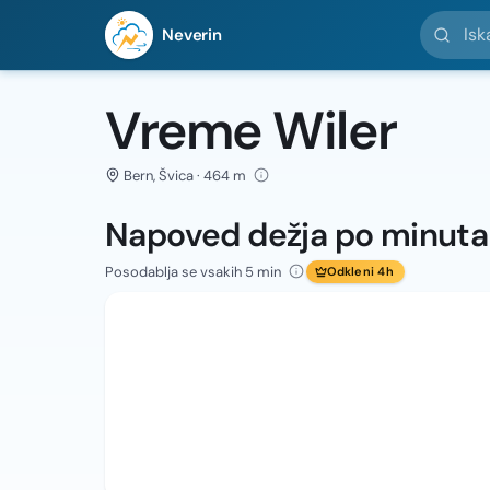
Iskanje l
Neverin
Vreme Wiler
Bern, Švica · 464 m
Napoved dežja po minut
Posodablja se vsakih 5 min
Odkleni 4h