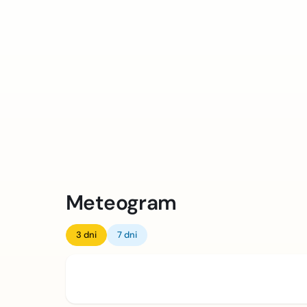
Meteogram
3 dni
7 dni