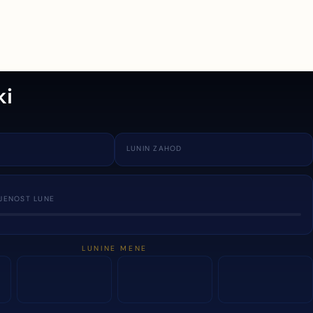
ki
LUNIN ZAHOD
JENOST LUNE
LUNINE MENE