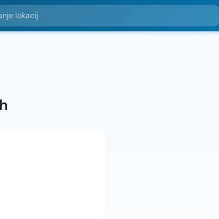
okacij
ah