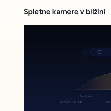
Spletne kamere v bližini
Sončni vzhod
SONČNI VZHOD
DO