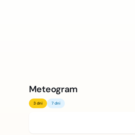
Meteogram
3 dni
7 dni