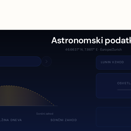
Astronomski podat
46.6637° N, 7.8617° E · Europe/Zurich
LUNIN VZHOD
OSVETL
Sončni zahod
LŽINA DNEVA
SONČNI ZAHOD