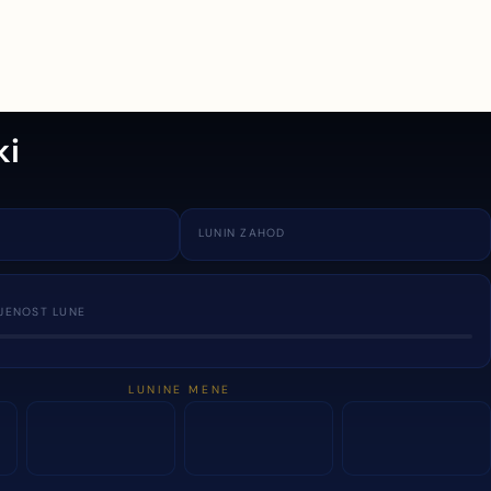
ki
LUNIN ZAHOD
JENOST LUNE
LUNINE MENE