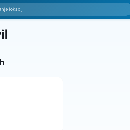
okacij
il
ah