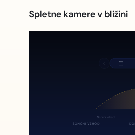
Spletne kamere v bližini
Sončni vzhod
SONČNI VZHOD
DO