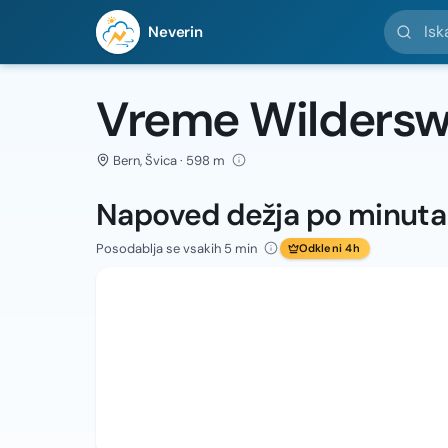
Iskanje l
Neverin
Vreme Wildersw
Bern, Švica · 598 m
Napoved dežja po minut
Posodablja se vsakih 5 min
Odkleni 4h