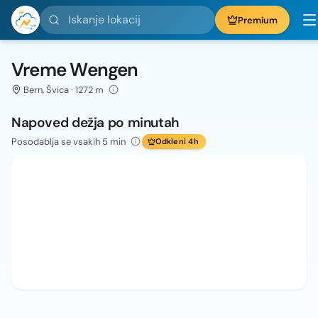
Iskanje lokacij
Premium
Vreme Wengen
Bern, Švica · 1272 m
Napoved dežja po minutah
Posodablja se vsakih 5 min
Odkleni 4h