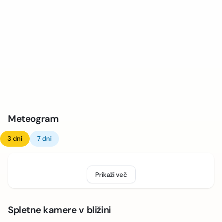
Meteogram
3 dni
7 dni
Prikaži več
Spletne kamere v bližini