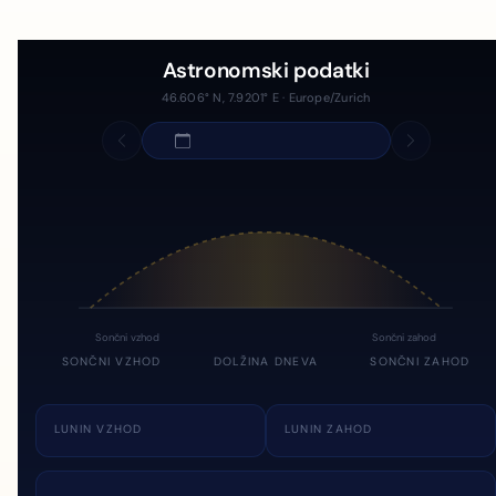
Astronomski podatki
46.606° N, 7.9201° E · Europe/Zurich
Sončni vzhod
Sončni zahod
SONČNI VZHOD
DOLŽINA DNEVA
SONČNI ZAHOD
LUNIN VZHOD
LUNIN ZAHOD