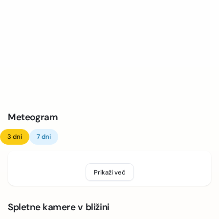
Meteogram
3 dni
7 dni
Prikaži več
Spletne kamere v bližini