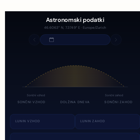
Astronomski podatki
46.6063° N, 7.3749° E · Europe/Zurich
Sončni vzhod
Sončni zahod
SONČNI VZHOD
DOLŽINA DNEVA
SONČNI ZAHOD
LUNIN VZHOD
LUNIN ZAHOD