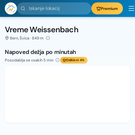
Iskanje lokacij
Premium
Vreme Weissenbach
Bern, Švica · 849 m
Napoved dežja po minutah
Posodablja se vsakih 5 min
Odkleni 4h