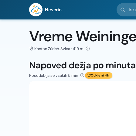
Iskanje l
Neverin
Vreme Weining
Kanton Zürich, Švica · 419 m
Napoved dežja po minut
Posodablja se vsakih 5 min
Odkleni 4h