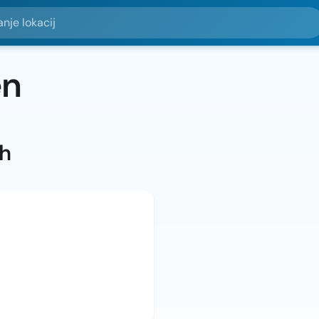
okacij
en
ah