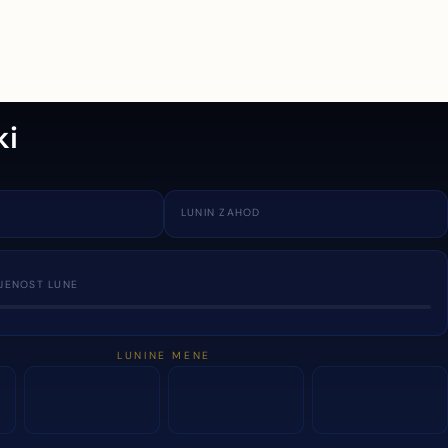
ki
LUNIN ZAHOD
JENOST LUNE
LUNINE MENE