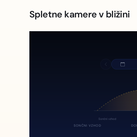
Spletne kamere v bližini
Sončni vzhod
SONČNI VZHOD
DO