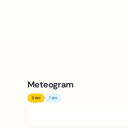
Meteogram
3 dni
7 dni