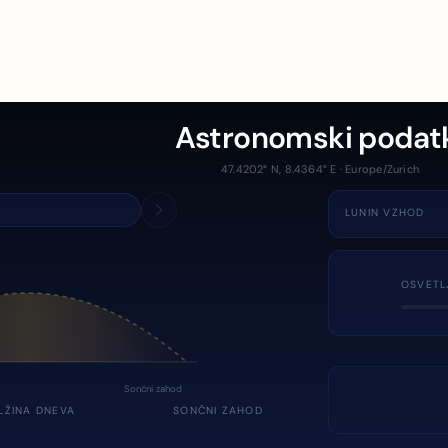
Astronomski podat
47.4202° N, 8.4364° E · Europe/Zurich
LUNIN VZHOD
OSVETL
Sončni zahod
LŽINA DNEVA
SONČNI ZAHOD