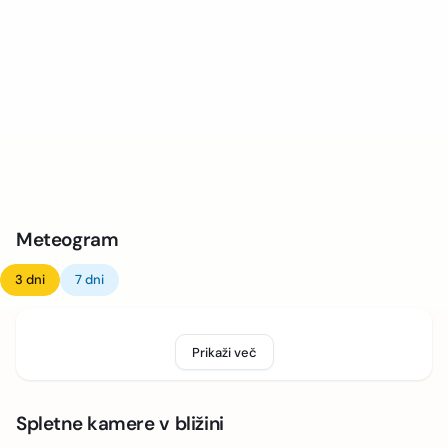
Meteogram
3 dni
7 dni
Prikaži več
Spletne kamere v bližini