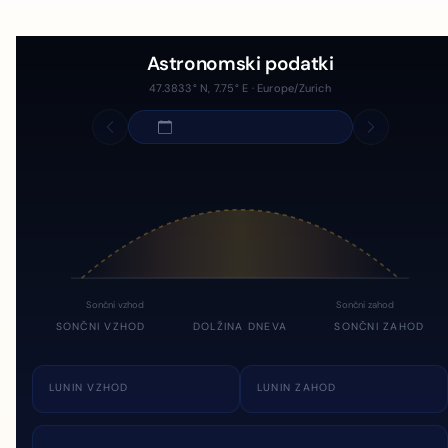
Astronomski podatki
47.3833° N, 7.75° E · Europe/Zurich
Sončni vzhod
Sončni zahod
SONČNI VZHOD
DOLŽINA DNEVA
SONČNI ZAHOD
LUNIN VZHOD
LUNIN ZAHOD