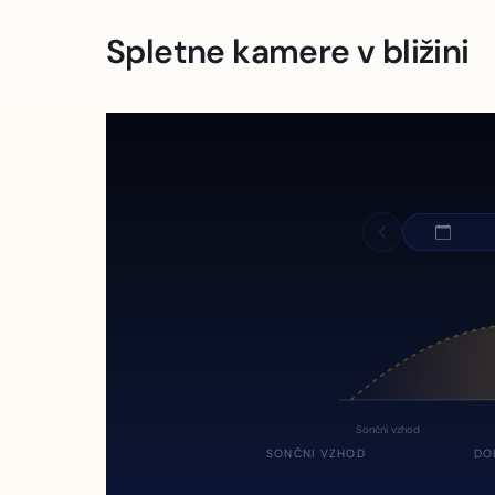
Spletne kamere v bližini
Sončni vzhod
SONČNI VZHOD
DO