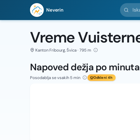
Iskanje l
Neverin
Vreme Vuister
Kanton Fribourg, Švica · 795 m
Napoved dežja po minut
Posodablja se vsakih 5 min
Odkleni 4h