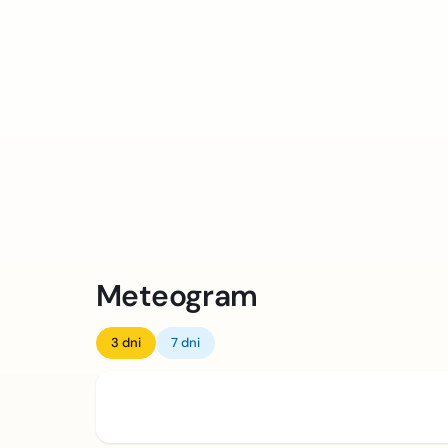
Meteogram
3 dni
7 dni