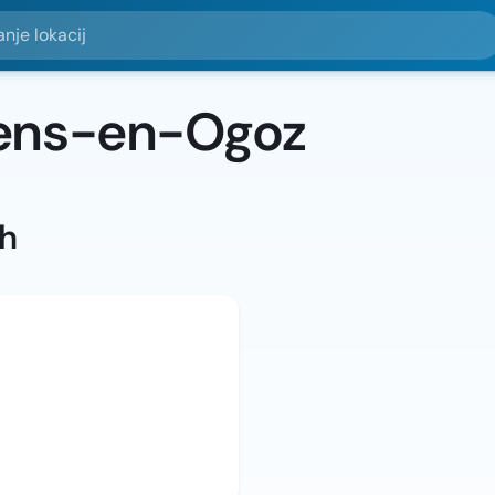
okacij
nens-en-Ogoz
ah