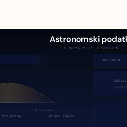
Astronomski podat
46.7082° N, 7.054° E · Europe/Zurich
LUNIN VZHOD
OSVETL
Sončni zahod
LŽINA DNEVA
SONČNI ZAHOD