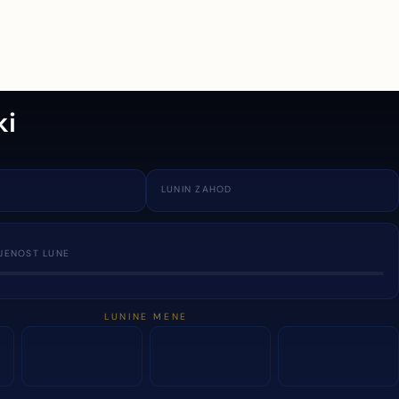
ki
LUNIN ZAHOD
JENOST LUNE
LUNINE MENE