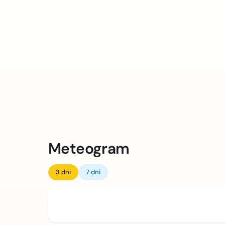
Meteogram
3 dni
7 dni