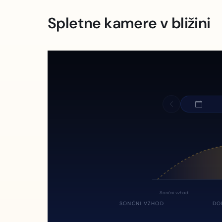
Spletne kamere v bližini
Sončni vzhod
SONČNI VZHOD
DO