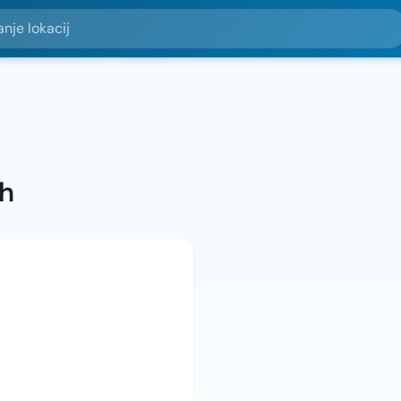
okacij
ah