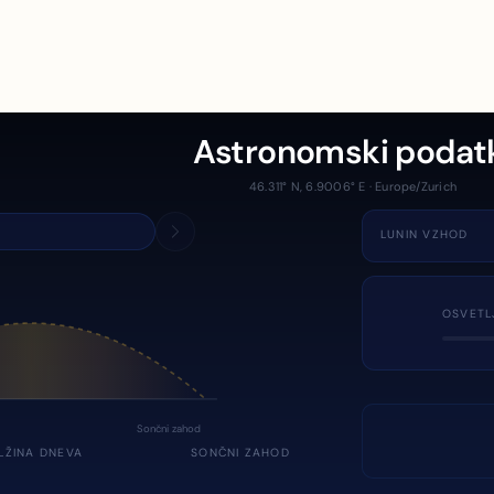
Astronomski podat
46.311° N, 6.9006° E · Europe/Zurich
LUNIN VZHOD
OSVETL
Sončni zahod
LŽINA DNEVA
SONČNI ZAHOD