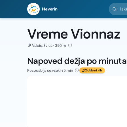
Iskanje l
Neverin
Vreme Vionnaz
Valais, Švica · 395 m
Napoved dežja po minut
Posodablja se vsakih 5 min
Odkleni 4h