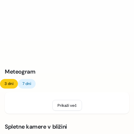
Meteogram
3 dni
7 dni
Prikaži več
Spletne kamere v bližini