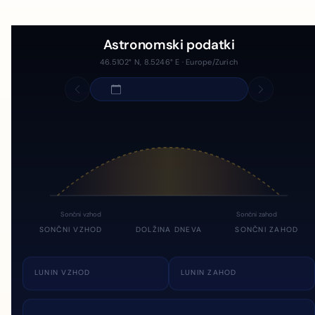
Astronomski podatki
46.5102° N, 8.5246° E · Europe/Zurich
Sončni vzhod
Sončni zahod
SONČNI VZHOD
DOLŽINA DNEVA
SONČNI ZAHOD
LUNIN VZHOD
LUNIN ZAHOD