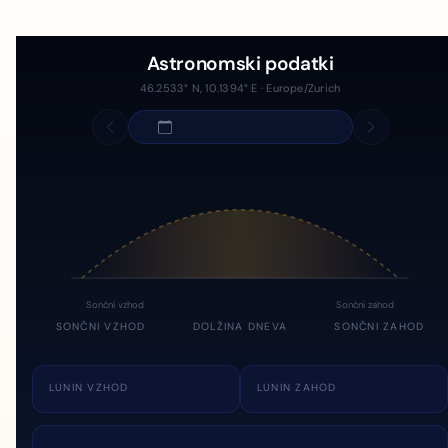
Astronomski podatki
46.2533° N, 10.1394° E · Europe/Zurich
Sončni vzhod
Sončni zahod
SONČNI VZHOD
DOLŽINA DNEVA
SONČNI ZAHOD
LUNIN VZHOD
LUNIN ZAHOD