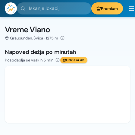
Iskanje lokacij
Premium
Vreme Viano
Graubünden, Švica · 1275 m
Napoved dežja po minutah
Posodablja se vsakih 5 min
Odkleni 4h