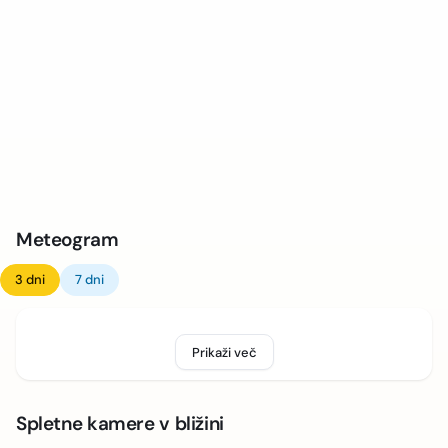
Meteogram
3 dni
7 dni
Prikaži več
Spletne kamere v bližini