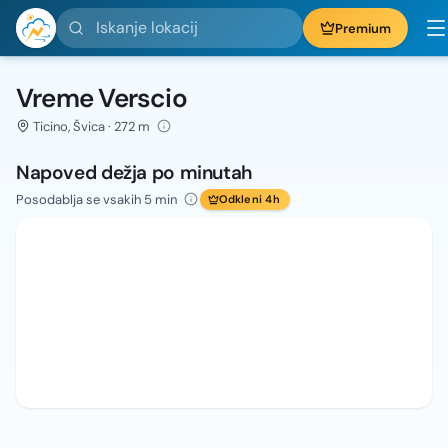
Iskanje lokacij
Premium
Vreme Verscio
Ticino, Švica · 272 m
Napoved dežja po minutah
Posodablja se vsakih 5 min
Odkleni 4h