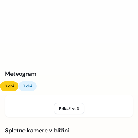
Meteogram
3 dni
7 dni
Prikaži več
Spletne kamere v bližini