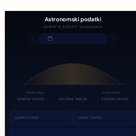
Astronomski podatki
46.1848° N, 8.7322° E · Europe/Zurich
Sončni vzhod
Sončni zahod
SONČNI VZHOD
DOLŽINA DNEVA
SONČNI ZAHOD
LUNIN VZHOD
LUNIN ZAHOD