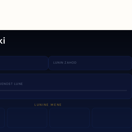
ki
LUNIN ZAHOD
JENOST LUNE
LUNINE MENE