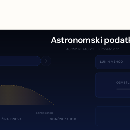
Astronomski podat
46.1151° N, 7.4617° E · Europe/Zurich
LUNIN VZHOD
OSVETL
Sončni zahod
LŽINA DNEVA
SONČNI ZAHOD