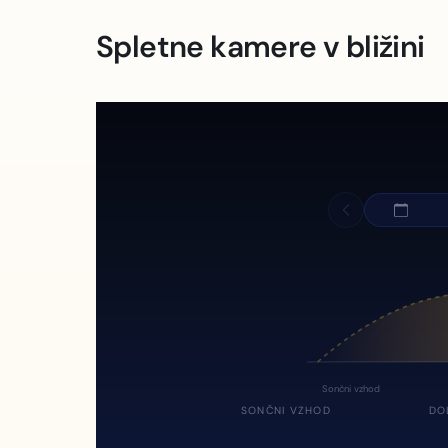
Spletne kamere v bližini
Sončni vzhod
SONČNI VZHOD
DO