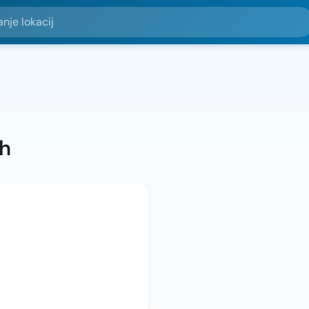
okacij
ah