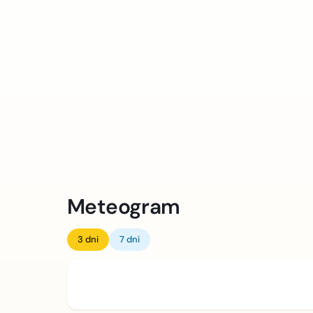
Meteogram
3 dni
7 dni