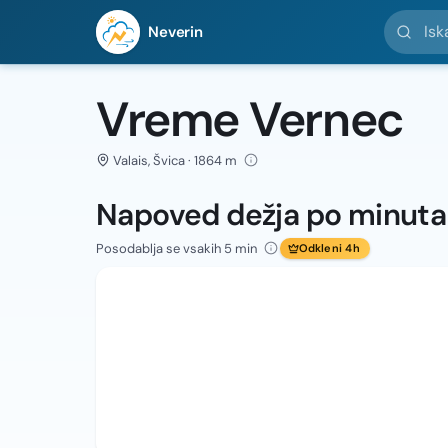
Iskanje l
Neverin
Vreme Vernec
Valais, Švica · 1864 m
Napoved dežja po minut
Posodablja se vsakih 5 min
Odkleni 4h