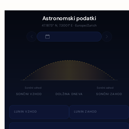
Astronomski podatki
47.1873° N, 7.3001° E · Europe/Zurich
Sončni vzhod
Sončni zahod
SONČNI VZHOD
DOLŽINA DNEVA
SONČNI ZAHOD
LUNIN VZHOD
LUNIN ZAHOD