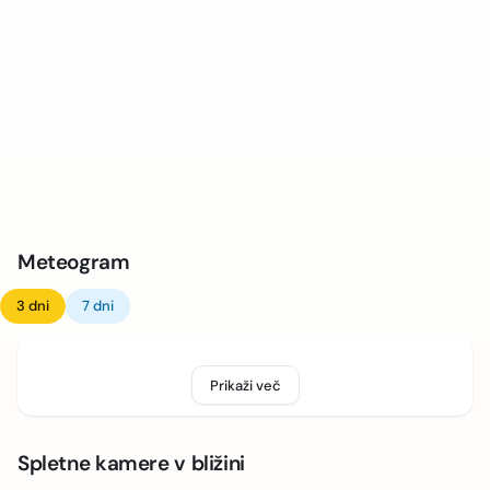
Meteogram
3 dni
7 dni
Prikaži več
Spletne kamere v bližini