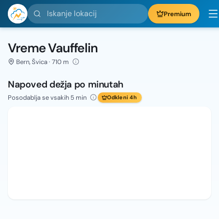
Iskanje lokacij
Premium
Vreme Vauffelin
Bern, Švica · 710 m
Napoved dežja po minutah
Posodablja se vsakih 5 min
Odkleni 4h