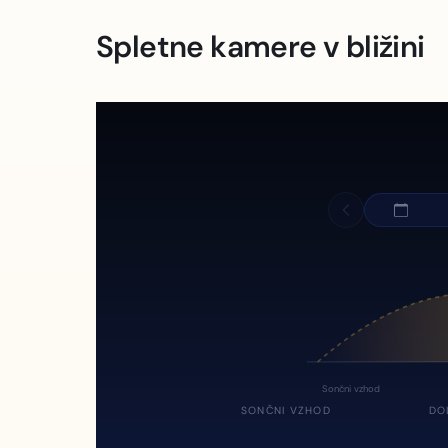
Spletne kamere v bližini
Sončni vzhod
SONČNI VZHOD
DO