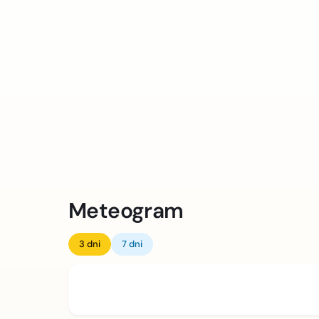
Meteogram
3 dni
7 dni