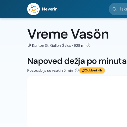
Iskanje l
Neverin
Vreme Vasön
Kanton St. Gallen, Švica · 928 m
Napoved dežja po minut
Posodablja se vsakih 5 min
Odkleni 4h