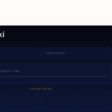
ki
LUNIN ZAHOD
JENOST LUNE
LUNINE MENE