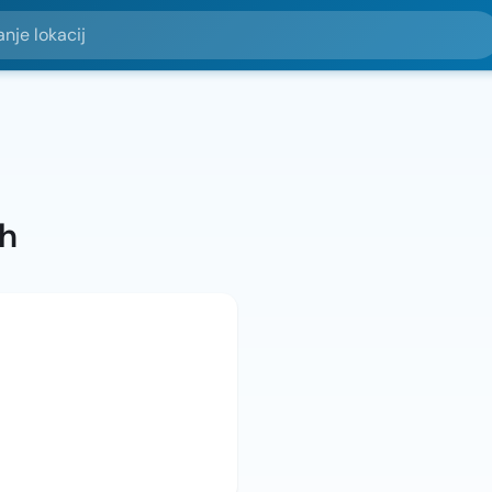
okacij
ah