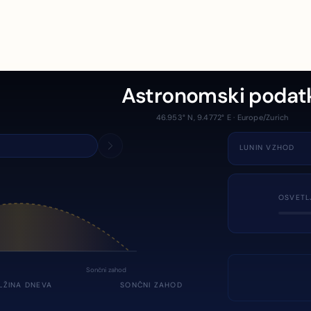
Astronomski podat
46.953° N, 9.4772° E · Europe/Zurich
LUNIN VZHOD
OSVETL
Sončni zahod
LŽINA DNEVA
SONČNI ZAHOD