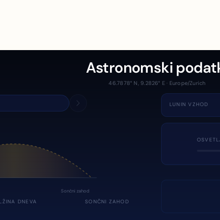
Astronomski podat
46.7878° N, 9.2826° E · Europe/Zurich
LUNIN VZHOD
OSVETL
Sončni zahod
LŽINA DNEVA
SONČNI ZAHOD