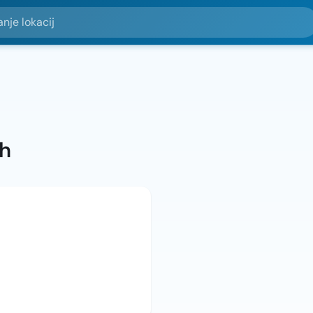
okacij
s
ah