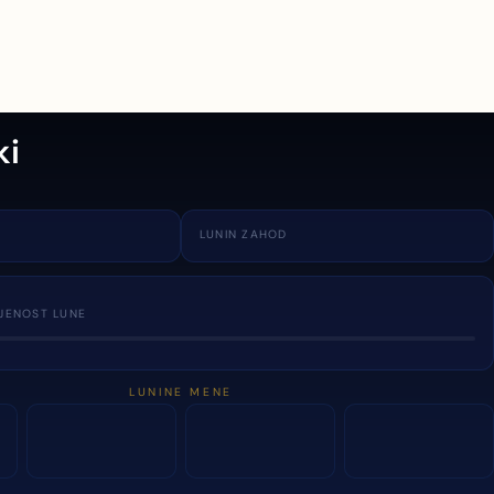
ki
LUNIN ZAHOD
JENOST LUNE
LUNINE MENE