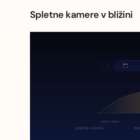
Spletne kamere v bližini
Sončni vzhod
SONČNI VZHOD
DO