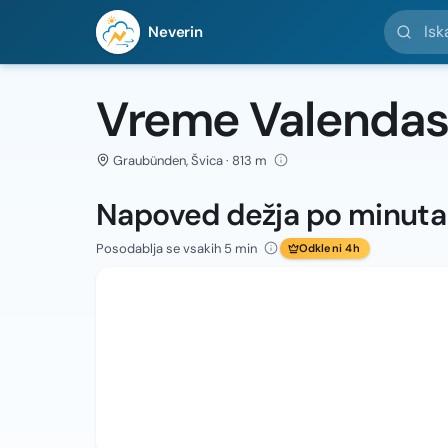
Iskanje l
Neverin
Vreme Valenda
Graubünden, Švica · 813 m
Napoved dežja po minut
Posodablja se vsakih 5 min
Odkleni 4h