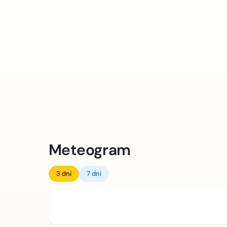
Meteogram
3 dni
7 dni