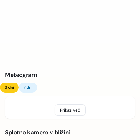
Meteogram
3 dni
7 dni
Prikaži več
Spletne kamere v bližini