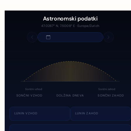
Astronomski podatki
47.0267° N, 7.5008° E · Europe/Zurich
Sončni vzhod
Sončni zahod
SONČNI VZHOD
DOLŽINA DNEVA
SONČNI ZAHOD
LUNIN VZHOD
LUNIN ZAHOD