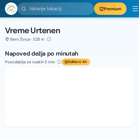
Iskanje lokacij
Premium
Vreme Urtenen
Bern, Švica · 528 m
Napoved dežja po minutah
Posodablja se vsakih 5 min
Odkleni 4h