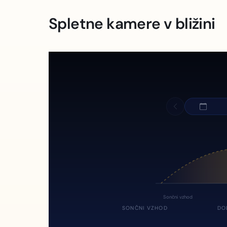
Spletne kamere v bližini
Sončni vzhod
SONČNI VZHOD
DO