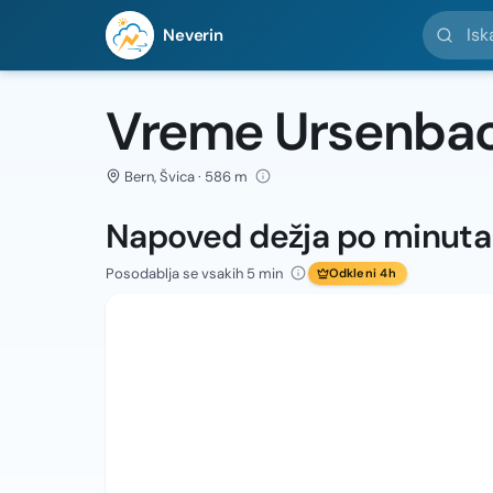
Iskanje l
Neverin
Vreme Ursenba
Bern, Švica · 586 m
Napoved dežja po minut
Posodablja se vsakih 5 min
Odkleni 4h