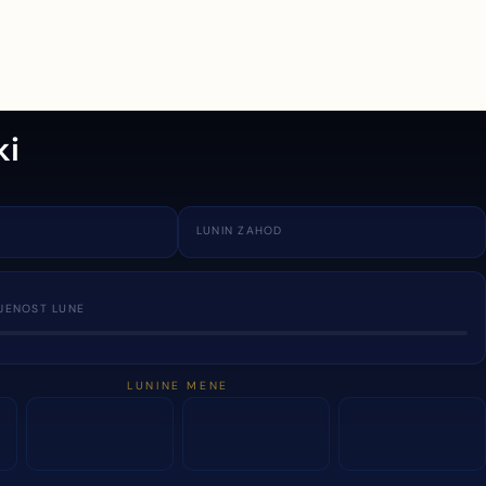
ki
LUNIN ZAHOD
JENOST LUNE
LUNINE MENE