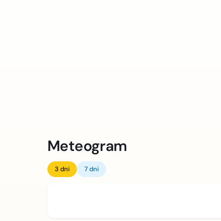
Meteogram
3 dni
7 dni