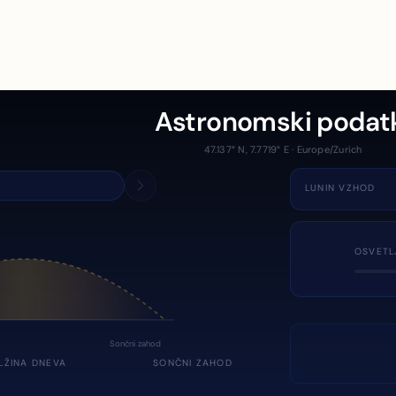
Astronomski podat
47.137° N, 7.7719° E · Europe/Zurich
LUNIN VZHOD
OSVETL
Sončni zahod
LŽINA DNEVA
SONČNI ZAHOD