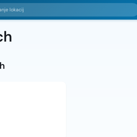
okacij
ch
ah