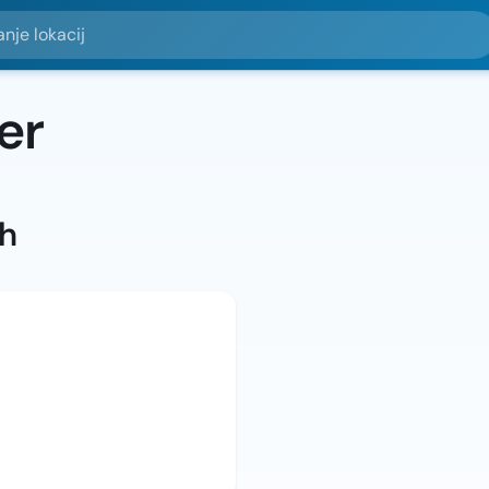
okacij
er
ah