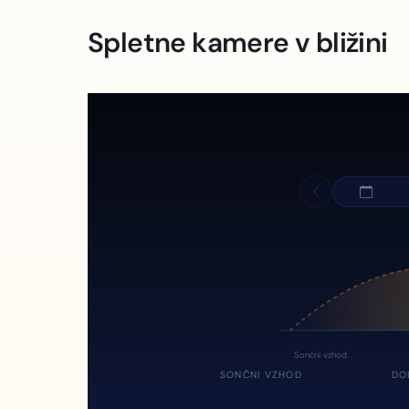
Spletne kamere v bližini
Sončni vzhod
SONČNI VZHOD
DO