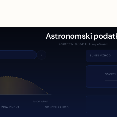
Astronomski podat
46.6176° N, 8.0114° E · Europe/Zurich
LUNIN VZHOD
OSVETL
Sončni zahod
LŽINA DNEVA
SONČNI ZAHOD