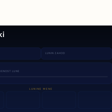
ki
LUNIN ZAHOD
JENOST LUNE
LUNINE MENE