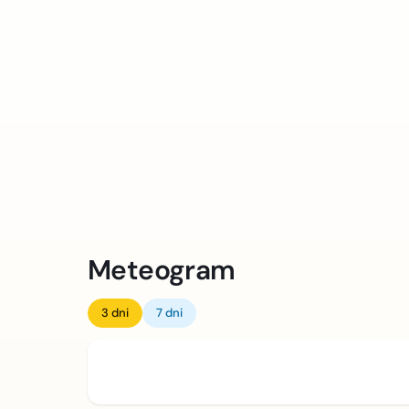
Meteogram
3 dni
7 dni