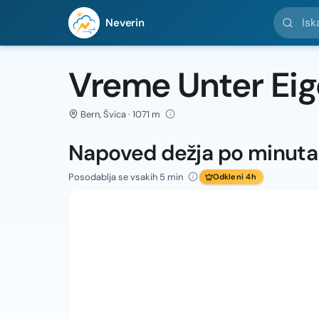
Iskanje l
Neverin
Vreme Unter Eig
Bern, Švica · 1071 m
Napoved dežja po minut
Posodablja se vsakih 5 min
Odkleni 4h