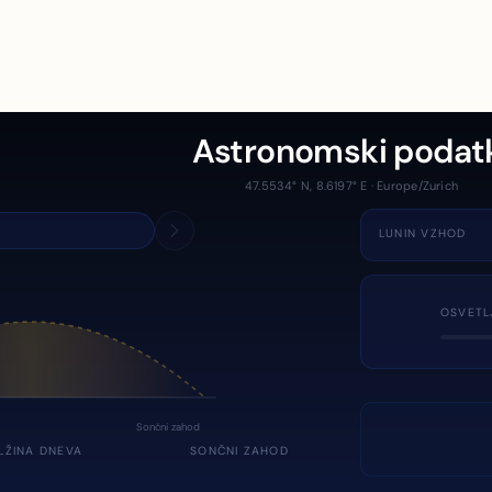
Astronomski podat
47.5534° N, 8.6197° E · Europe/Zurich
LUNIN VZHOD
OSVETL
Sončni zahod
LŽINA DNEVA
SONČNI ZAHOD