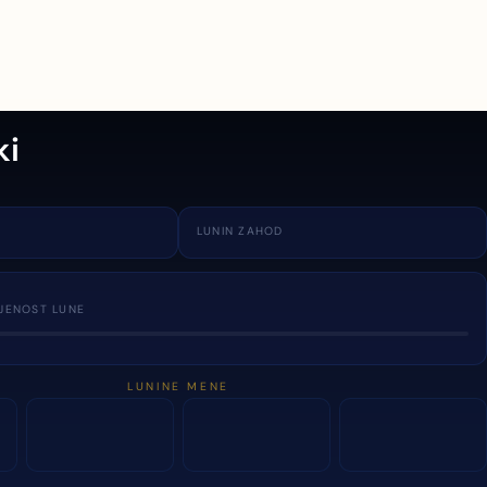
ki
LUNIN ZAHOD
JENOST LUNE
LUNINE MENE