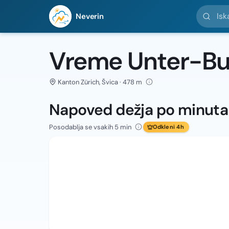
Iskanje l
Neverin
Vreme Unter-B
Kanton Zürich, Švica · 478 m
Napoved dežja po minut
Posodablja se vsakih 5 min
Odkleni 4h