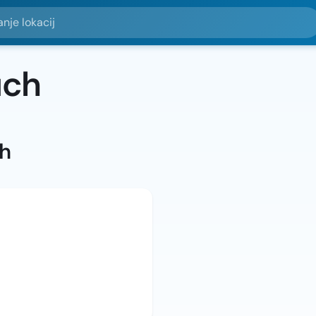
okacij
uch
ah