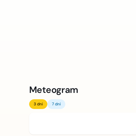
Meteogram
3 dni
7 dni