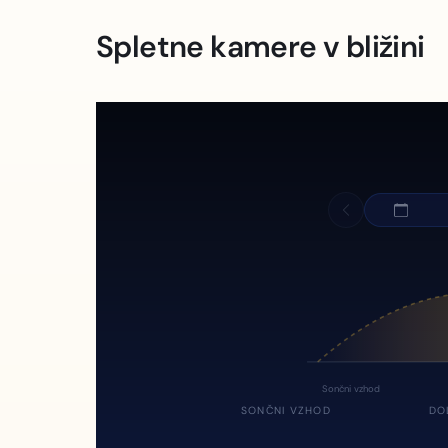
Spletne kamere v bližini
Sončni vzhod
SONČNI VZHOD
DO