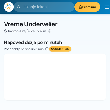
Iskanje lokacij
Premium
Vreme Undervelier
Kanton Jura, Švica · 537 m
Napoved dežja po minutah
Posodablja se vsakih 5 min
Odkleni 4h