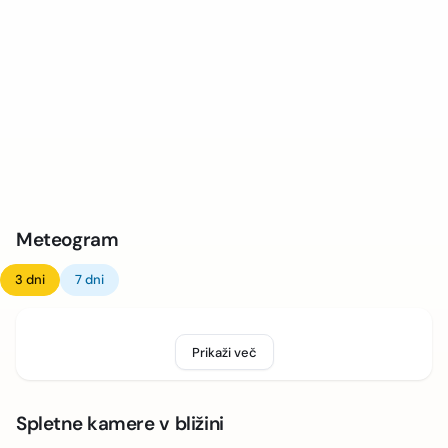
Meteogram
3 dni
7 dni
Prikaži več
Spletne kamere v bližini