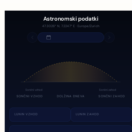
Astronomski podatki
47.3026° N, 7.2247° E · Europe/Zurich
Sončni vzhod
Sončni zahod
SONČNI VZHOD
DOLŽINA DNEVA
SONČNI ZAHOD
LUNIN VZHOD
LUNIN ZAHOD