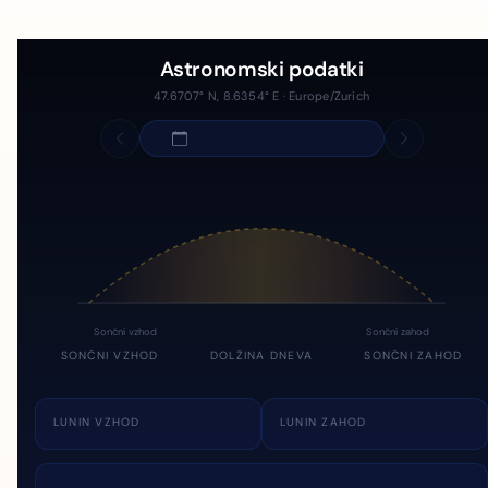
Astronomski podatki
47.6707° N, 8.6354° E · Europe/Zurich
Sončni vzhod
Sončni zahod
SONČNI VZHOD
DOLŽINA DNEVA
SONČNI ZAHOD
LUNIN VZHOD
LUNIN ZAHOD