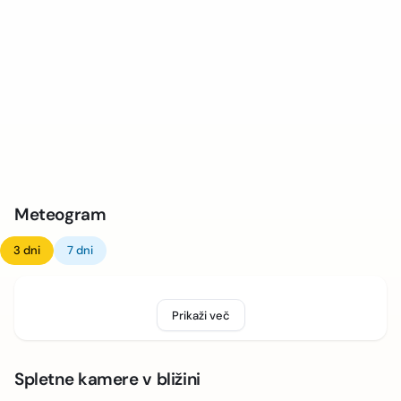
Meteogram
3 dni
7 dni
Prikaži več
Spletne kamere v bližini