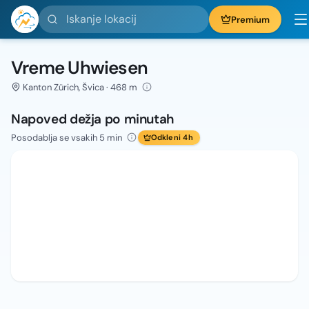
Iskanje lokacij
Premium
Vreme Uhwiesen
Kanton Zürich, Švica · 468 m
Napoved dežja po minutah
Posodablja se vsakih 5 min
Odkleni 4h