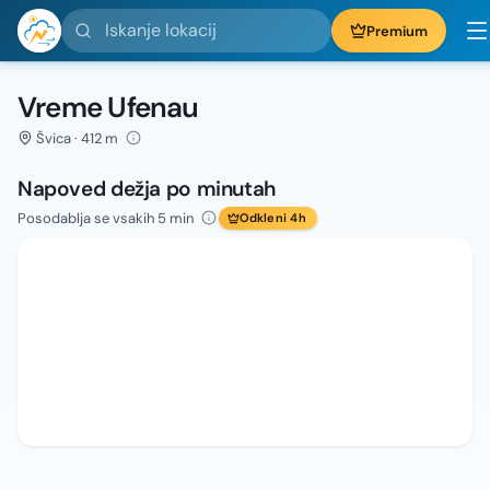
Iskanje lokacij
Premium
Vreme Ufenau
Švica · 412 m
Napoved dežja po minutah
Posodablja se vsakih 5 min
Odkleni 4h