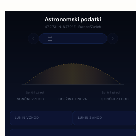
Astronomski podatki
47.2173° N, 8.779° E · Europe/Zurich
Sončni vzhod
Sončni zahod
SONČNI VZHOD
DOLŽINA DNEVA
SONČNI ZAHOD
LUNIN VZHOD
LUNIN ZAHOD