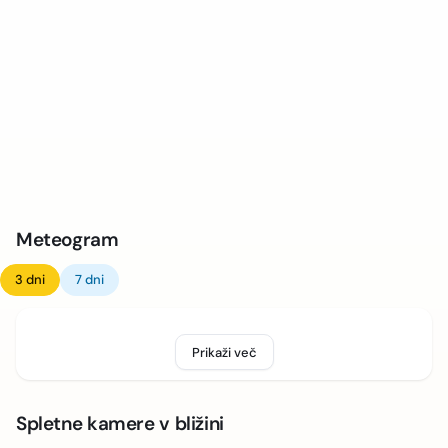
Meteogram
3 dni
7 dni
Prikaži več
Spletne kamere v bližini