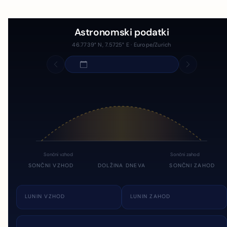
Astronomski podatki
46.7739° N, 7.5725° E · Europe/Zurich
Sončni vzhod
Sončni zahod
SONČNI VZHOD
DOLŽINA DNEVA
SONČNI ZAHOD
LUNIN VZHOD
LUNIN ZAHOD