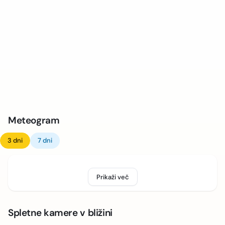
Meteogram
3 dni
7 dni
Prikaži več
Spletne kamere v bližini