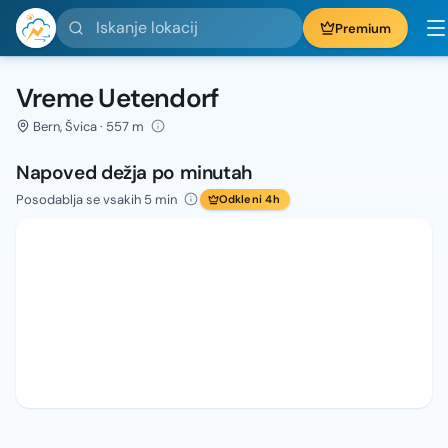
Iskanje lokacij
Premium
Vreme Uetendorf
Bern, Švica · 557 m
Napoved dežja po minutah
Posodablja se vsakih 5 min
Odkleni 4h