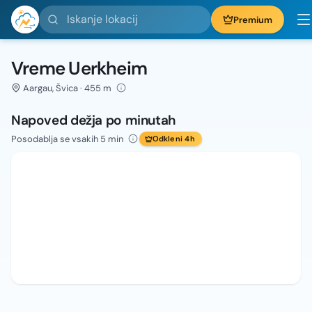
Iskanje lokacij
Premium
Vreme Uerkheim
Aargau, Švica · 455 m
Napoved dežja po minutah
Posodablja se vsakih 5 min
Odkleni 4h