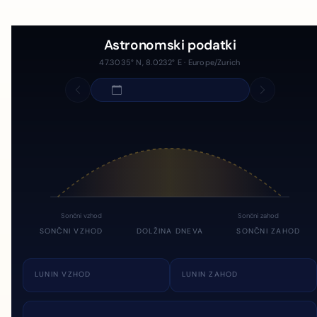
Astronomski podatki
47.3035° N, 8.0232° E · Europe/Zurich
Sončni vzhod
Sončni zahod
SONČNI VZHOD
DOLŽINA DNEVA
SONČNI ZAHOD
LUNIN VZHOD
LUNIN ZAHOD