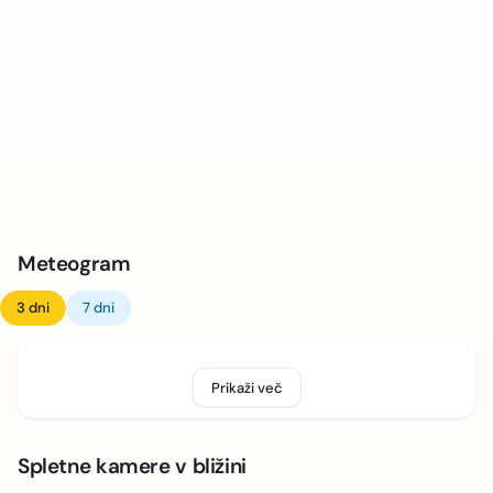
Meteogram
3 dni
7 dni
Prikaži več
Spletne kamere v bližini