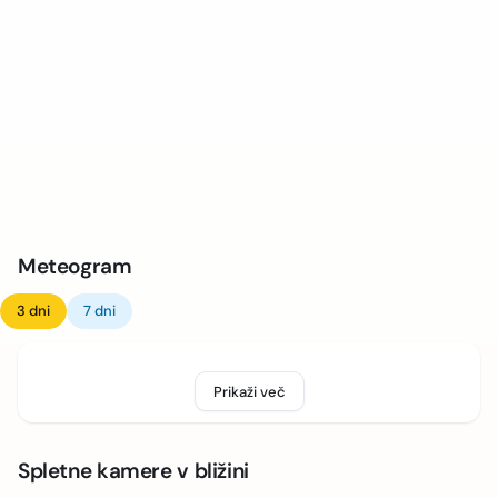
Meteogram
3 dni
7 dni
Prikaži več
Spletne kamere v bližini