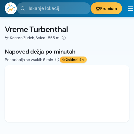
Iskanje lokacij
Premium
Vreme Turbenthal
Kanton Zürich, Švica · 555 m
Napoved dežja po minutah
Posodablja se vsakih 5 min
Odkleni 4h