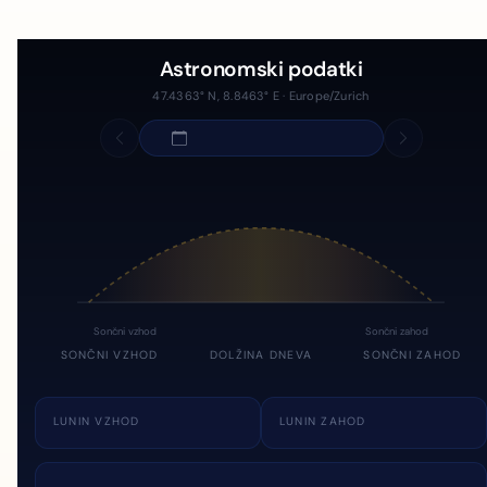
Astronomski podatki
47.4363° N, 8.8463° E · Europe/Zurich
Sončni vzhod
Sončni zahod
SONČNI VZHOD
DOLŽINA DNEVA
SONČNI ZAHOD
LUNIN VZHOD
LUNIN ZAHOD