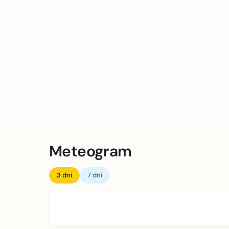
Meteogram
3 dni
7 dni