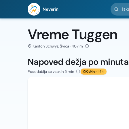
Iskanje l
Neverin
Vreme Tuggen
Kanton Schwyz, Švica · 407 m
Napoved dežja po minut
Posodablja se vsakih 5 min
Odkleni 4h