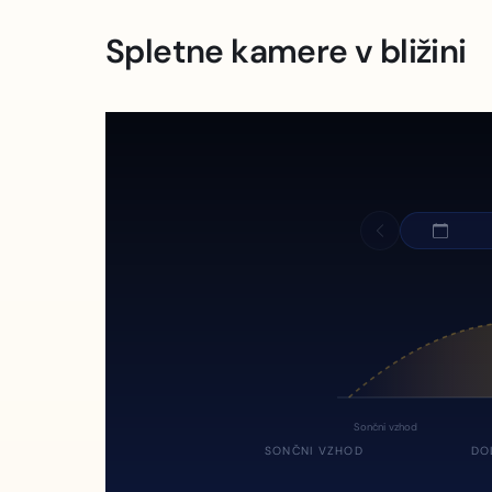
Spletne kamere v bližini
Sončni vzhod
SONČNI VZHOD
DO