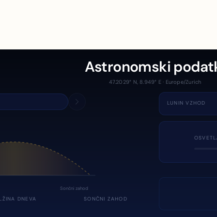
Astronomski podat
47.2029° N, 8.949° E · Europe/Zurich
LUNIN VZHOD
OSVETL
Sončni zahod
LŽINA DNEVA
SONČNI ZAHOD