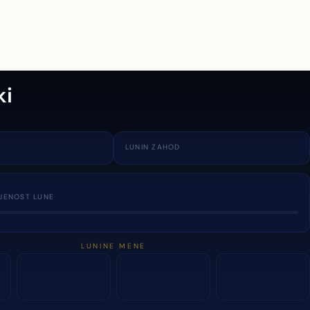
ki
LUNIN ZAHOD
JENOST LUNE
LUNINE MENE