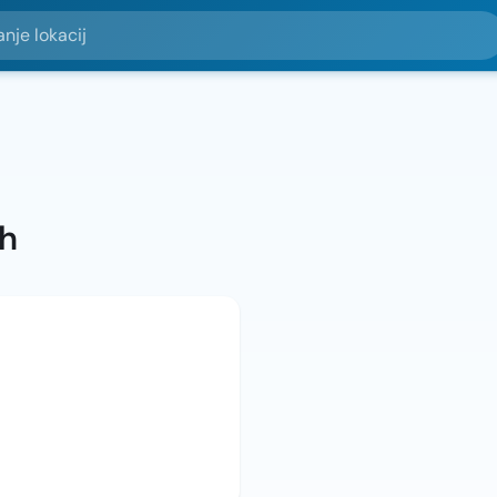
okacij
ah