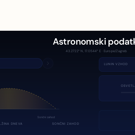
Astronomski podat
43.2722° N, 17.0544° E · Europe/Zagreb
LUNIN VZHOD
OSVETL
Sončni zahod
LŽINA DNEVA
SONČNI ZAHOD