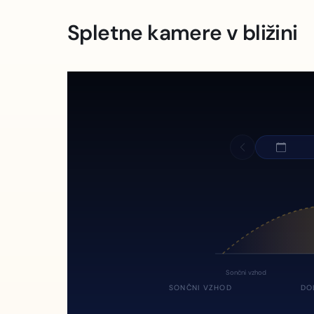
Spletne kamere v bližini
Sončni vzhod
SONČNI VZHOD
DO