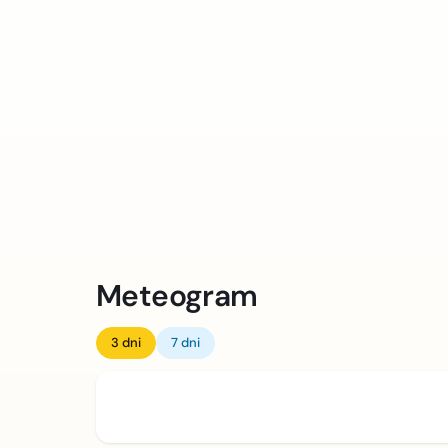
Meteogram
3 dni
7 dni