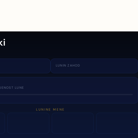
ki
LUNIN ZAHOD
JENOST LUNE
LUNINE MENE