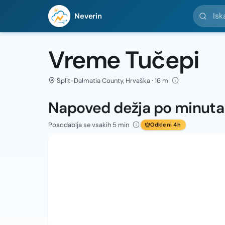
Iskanje l
Neverin
Vreme Tučepi
Split-Dalmatia County, Hrvaška · 16 m
Napoved dežja po minut
Posodablja se vsakih 5 min
Odkleni 4h