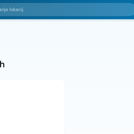
okacij
ah