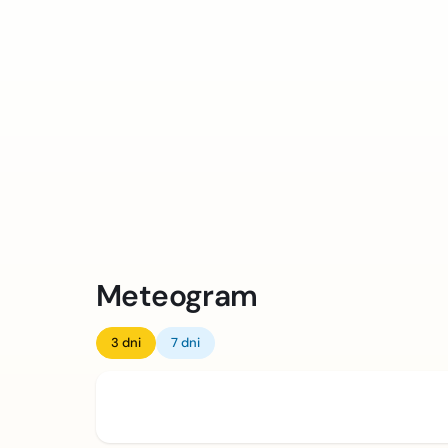
Meteogram
3 dni
7 dni