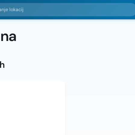
okacij
ina
ah