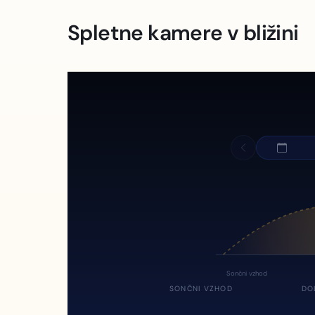
Spletne kamere v bližini
Sončni vzhod
SONČNI VZHOD
DO