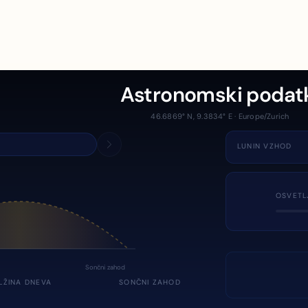
Astronomski podat
46.6869° N, 9.3834° E · Europe/Zurich
LUNIN VZHOD
OSVETL
Sončni zahod
LŽINA DNEVA
SONČNI ZAHOD