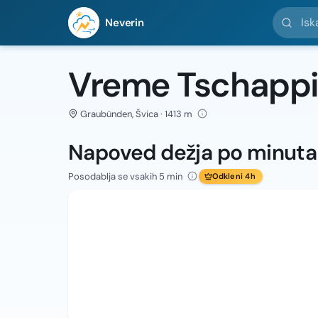
Iskanje l
Neverin
Vreme Tschapp
Graubünden, Švica · 1413 m
Napoved dežja po minut
Posodablja se vsakih 5 min
Odkleni 4h