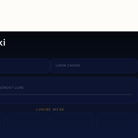
ki
LUNIN ZAHOD
JENOST LUNE
LUNINE MENE