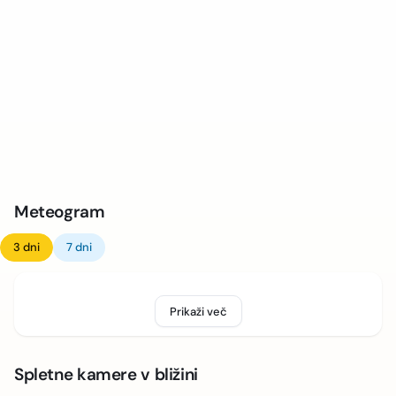
Meteogram
3 dni
7 dni
Prikaži več
Spletne kamere v bližini