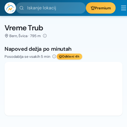
Iskanje lokacij
Premium
Vreme Trub
Bern, Švica · 795 m
Napoved dežja po minutah
Posodablja se vsakih 5 min
Odkleni 4h