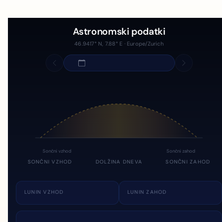
Astronomski podatki
46.9417° N, 7.88° E · Europe/Zurich
Sončni vzhod
Sončni zahod
SONČNI VZHOD
DOLŽINA DNEVA
SONČNI ZAHOD
LUNIN VZHOD
LUNIN ZAHOD