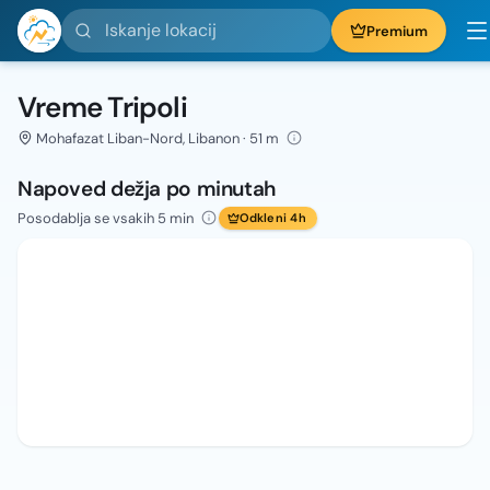
Iskanje lokacij
Premium
Vreme Tripoli
Mohafazat Liban-Nord, Libanon · 51 m
Napoved dežja po minutah
Posodablja se vsakih 5 min
Odkleni 4h