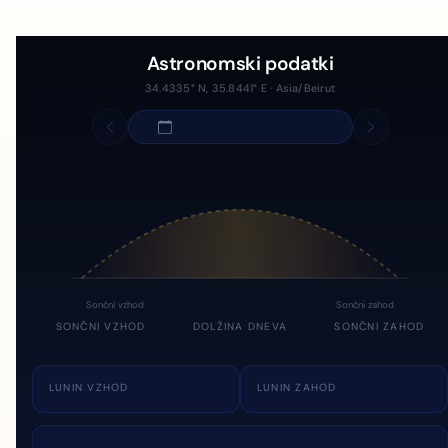
Astronomski podatki
34.4335° N, 35.8441° E · Asia/Beirut
Sončni vzhod
Sončni zahod
SONČNI VZHOD
DOLŽINA DNEVA
SONČNI ZAHOD
LUNIN VZHOD
LUNIN ZAHOD