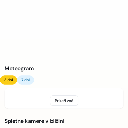
Meteogram
3 dni
7 dni
Prikaži več
Spletne kamere v bližini