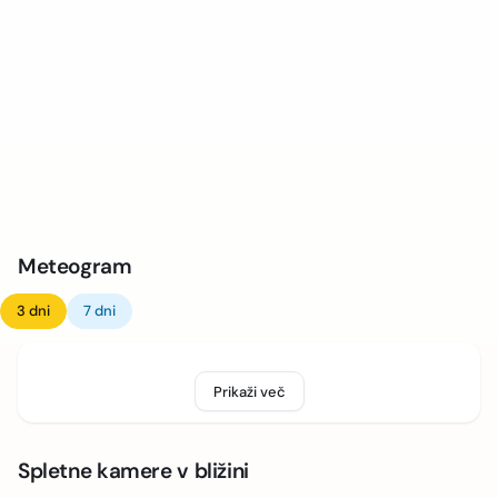
Meteogram
3 dni
7 dni
Prikaži več
Spletne kamere v bližini