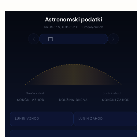
Astronomski podatki
46.058° N, 6.9939° E · Europe/Zurich
Sončni vzhod
Sončni zahod
SONČNI VZHOD
DOLŽINA DNEVA
SONČNI ZAHOD
LUNIN VZHOD
LUNIN ZAHOD