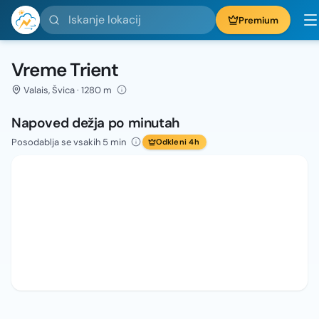
Iskanje lokacij
Premium
Vreme Trient
Valais, Švica · 1280 m
Napoved dežja po minutah
Posodablja se vsakih 5 min
Odkleni 4h