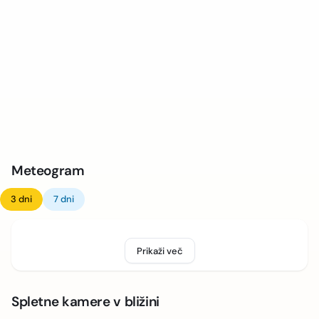
Meteogram
3 dni
7 dni
Prikaži več
Spletne kamere v bližini