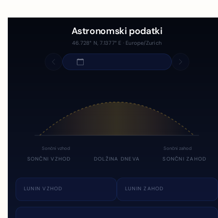
Astronomski podatki
46.728° N, 7.1377° E · Europe/Zurich
Sončni vzhod
Sončni zahod
SONČNI VZHOD
DOLŽINA DNEVA
SONČNI ZAHOD
LUNIN VZHOD
LUNIN ZAHOD