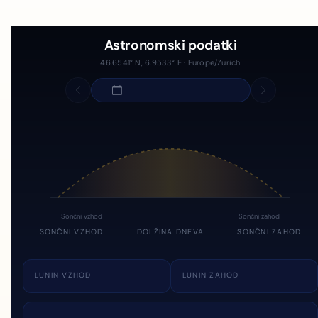
Astronomski podatki
46.6541° N, 6.9533° E · Europe/Zurich
Sončni vzhod
Sončni zahod
SONČNI VZHOD
DOLŽINA DNEVA
SONČNI ZAHOD
LUNIN VZHOD
LUNIN ZAHOD