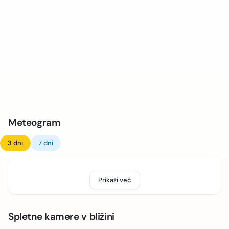
Meteogram
3 dni
7 dni
Prikaži več
Spletne kamere v bližini