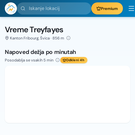
Iskanje lokacij
Premium
Vreme Treyfayes
Kanton Fribourg, Švica · 856 m
Napoved dežja po minutah
Posodablja se vsakih 5 min
Odkleni 4h