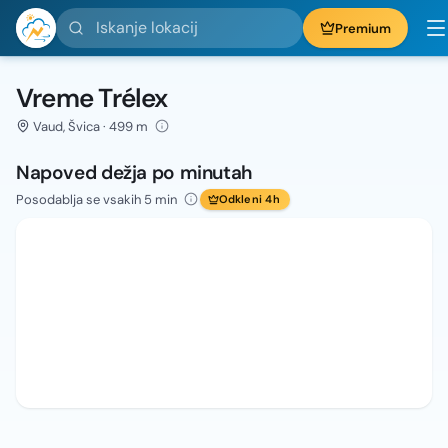
Iskanje lokacij
Premium
Vreme Trélex
Vaud, Švica · 499 m
Napoved dežja po minutah
Posodablja se vsakih 5 min
Odkleni 4h