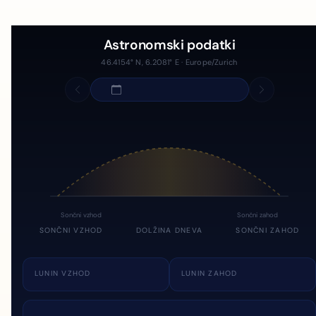
Astronomski podatki
46.4154° N, 6.2081° E · Europe/Zurich
Sončni vzhod
Sončni zahod
SONČNI VZHOD
DOLŽINA DNEVA
SONČNI ZAHOD
LUNIN VZHOD
LUNIN ZAHOD