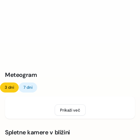
Meteogram
3 dni
7 dni
Prikaži več
Spletne kamere v bližini