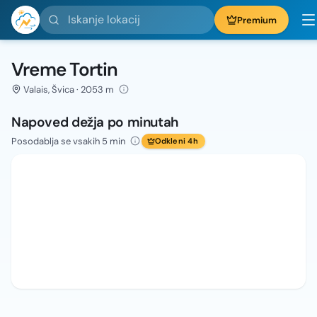
Iskanje lokacij
Premium
Vreme Tortin
Valais, Švica · 2053 m
Napoved dežja po minutah
Posodablja se vsakih 5 min
Odkleni 4h