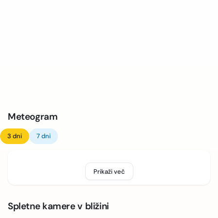
Meteogram
3 dni
7 dni
Prikaži več
Spletne kamere v bližini