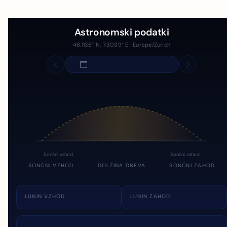
Astronomski podatki
46.1136° N, 7.3039° E · Europe/Zurich
Sončni vzhod
Sončni zahod
SONČNI VZHOD
DOLŽINA DNEVA
SONČNI ZAHOD
LUNIN VZHOD
LUNIN ZAHOD