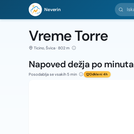
Iskanje l
Neverin
Vreme Torre
Ticino, Švica · 802 m
Napoved dežja po minut
Posodablja se vsakih 5 min
Odkleni 4h