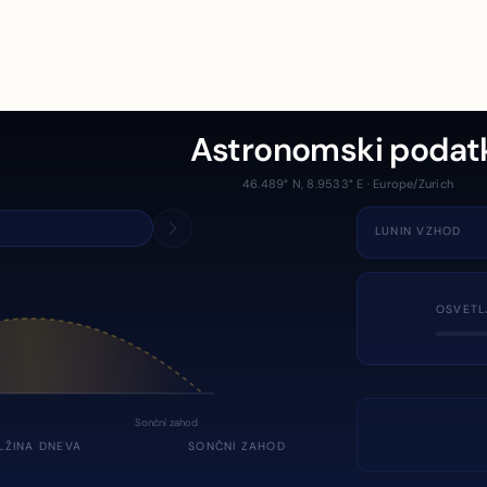
Astronomski podat
46.489° N, 8.9533° E · Europe/Zurich
LUNIN VZHOD
OSVETL
Sončni zahod
LŽINA DNEVA
SONČNI ZAHOD