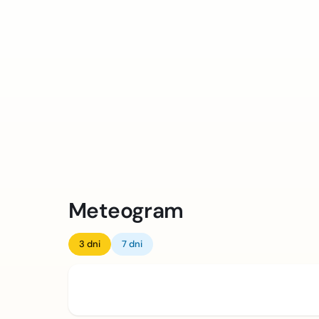
Meteogram
3 dni
7 dni