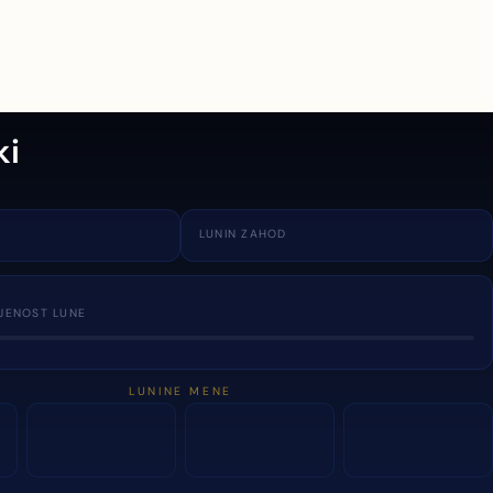
ki
LUNIN ZAHOD
JENOST LUNE
LUNINE MENE