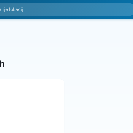
okacij
ah