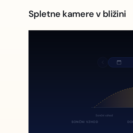
Spletne kamere v bližini
Sončni vzhod
SONČNI VZHOD
DO