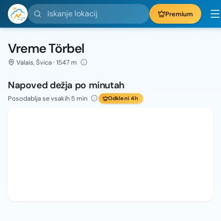
Iskanje lokacij
Premium
Vreme Törbel
Valais, Švica · 1547 m
Napoved dežja po minutah
Posodablja se vsakih 5 min
Odkleni 4h