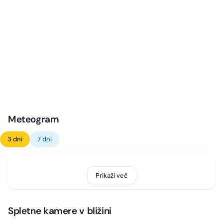
Meteogram
3 dni
7 dni
Prikaži več
Spletne kamere v bližini