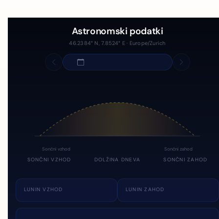
Astronomski podatki
46.2384° N, 7.8524° E · Europe/Zurich
Sončni vzhod
Sončni zahod
SONČNI VZHOD
DOLŽINA DNEVA
SONČNI ZAHOD
LUNIN VZHOD
LUNIN ZAHOD