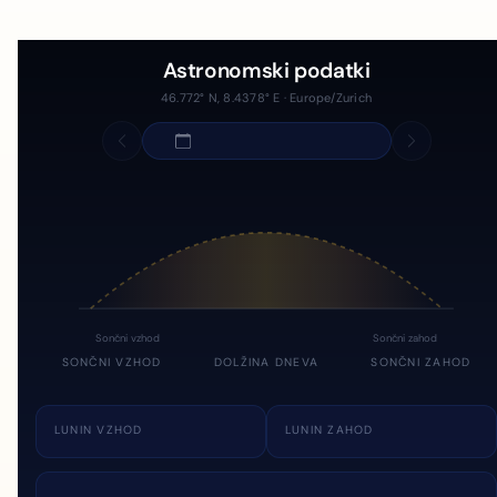
Astronomski podatki
46.772° N, 8.4378° E · Europe/Zurich
Sončni vzhod
Sončni zahod
SONČNI VZHOD
DOLŽINA DNEVA
SONČNI ZAHOD
LUNIN VZHOD
LUNIN ZAHOD