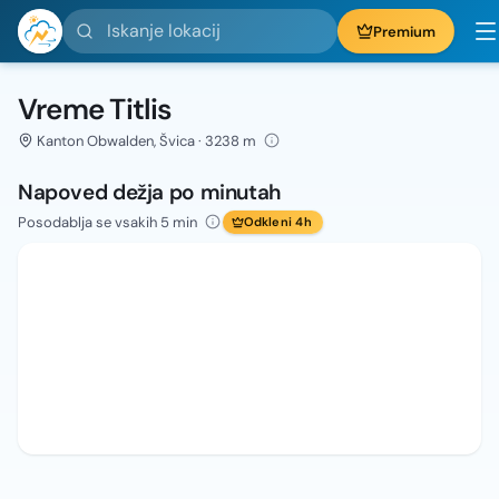
Iskanje lokacij
Premium
Vreme Titlis
Kanton Obwalden, Švica · 3238 m
Napoved dežja po minutah
Posodablja se vsakih 5 min
Odkleni 4h