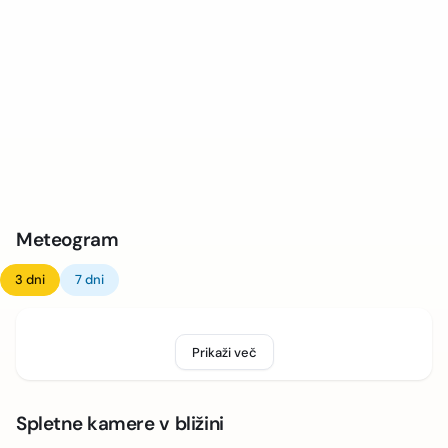
Meteogram
3 dni
7 dni
Prikaži več
Spletne kamere v bližini