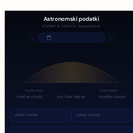
Astronomski podatki
47.4994° N, 7.5567° E · Europe/Zurich
Sončni vzhod
Sončni zahod
SONČNI VZHOD
DOLŽINA DNEVA
SONČNI ZAHOD
LUNIN VZHOD
LUNIN ZAHOD