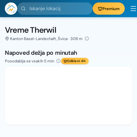
Iskanje lokacij
Premium
Vreme Therwil
Kanton Basel-Landschaft, Švica · 308 m
Napoved dežja po minutah
Posodablja se vsakih 5 min
Odkleni 4h