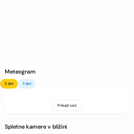
Meteogram
3 dni
7 dni
Prikaži več
Spletne kamere v bližini