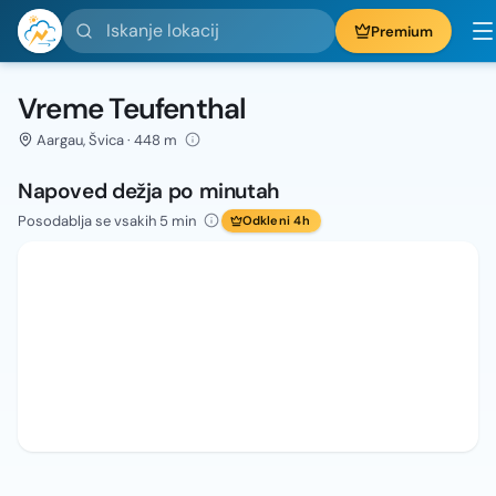
Iskanje lokacij
Premium
Vreme Teufenthal
Aargau, Švica · 448 m
Napoved dežja po minutah
Posodablja se vsakih 5 min
Odkleni 4h