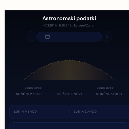
Astronomski podatki
47.329° N, 8.1178° E · Europe/Zurich
Sončni vzhod
Sončni zahod
SONČNI VZHOD
DOLŽINA DNEVA
SONČNI ZAHOD
LUNIN VZHOD
LUNIN ZAHOD