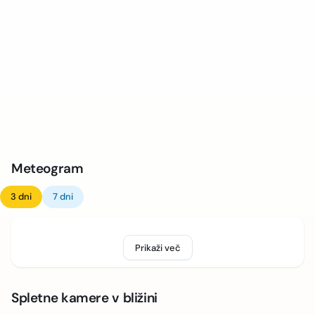
Meteogram
3 dni
7 dni
Prikaži več
Spletne kamere v bližini