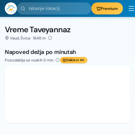
Iskanje lokacij
Premium
Vreme Taveyannaz
Vaud, Švica · 1648 m
Napoved dežja po minutah
Posodablja se vsakih 5 min
Odkleni 4h