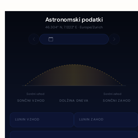
Astronomski podatki
46.304° N, 7.1222° E · Europe/Zurich
Sončni vzhod
Sončni zahod
SONČNI VZHOD
DOLŽINA DNEVA
SONČNI ZAHOD
LUNIN VZHOD
LUNIN ZAHOD