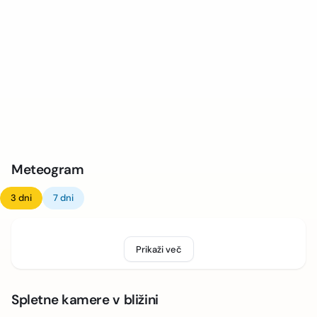
Meteogram
3 dni
7 dni
Prikaži več
Spletne kamere v bližini