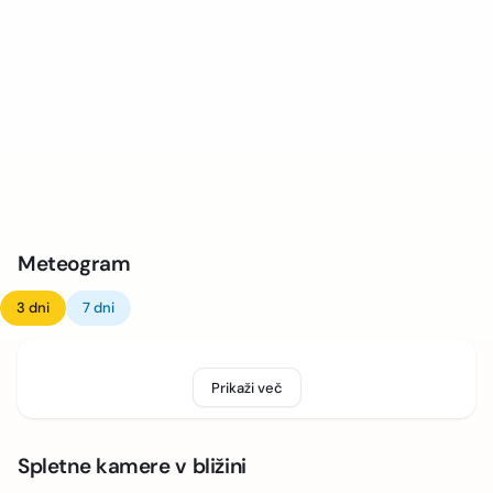
Meteogram
3 dni
7 dni
Prikaži več
Spletne kamere v bližini