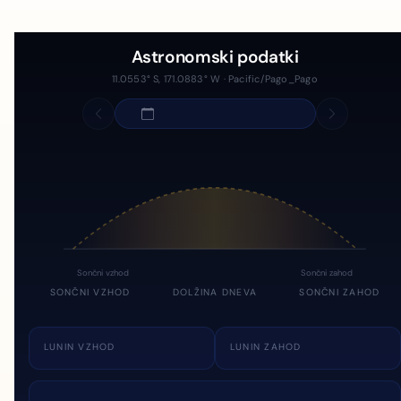
Astronomski podatki
11.0553° S, 171.0883° W · Pacific/Pago_Pago
Sončni vzhod
Sončni zahod
SONČNI VZHOD
DOLŽINA DNEVA
SONČNI ZAHOD
LUNIN VZHOD
LUNIN ZAHOD