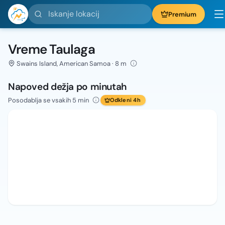
Iskanje lokacij
Premium
Vreme Taulaga
Swains Island, American Samoa · 8 m
Napoved dežja po minutah
Posodablja se vsakih 5 min
Odkleni 4h