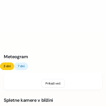
Meteogram
3 dni
7 dni
Prikaži več
Spletne kamere v bližini