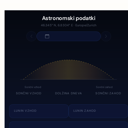
Astronomski podatki
46.345° N, 6.8304° E · Europe/Zurich
Sončni vzhod
Sončni zahod
SONČNI VZHOD
DOLŽINA DNEVA
SONČNI ZAHOD
LUNIN VZHOD
LUNIN ZAHOD