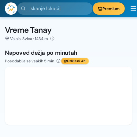
Iskanje lokacij
Premium
Vreme Tanay
Valais, Švica · 1434 m
Napoved dežja po minutah
Posodablja se vsakih 5 min
Odkleni 4h