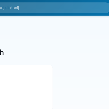
okacij
ah