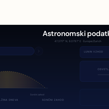
Astronomski podat
47.3717° N, 8.0797° E · Europe/Zurich
LUNIN VZHOD
OSVETL
Sončni zahod
LŽINA DNEVA
SONČNI ZAHOD