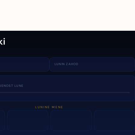
ki
LUNIN ZAHOD
JENOST LUNE
LUNINE MENE