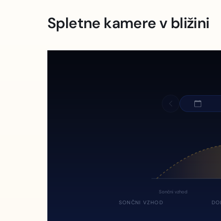
Spletne kamere v bližini
Sončni vzhod
SONČNI VZHOD
DO