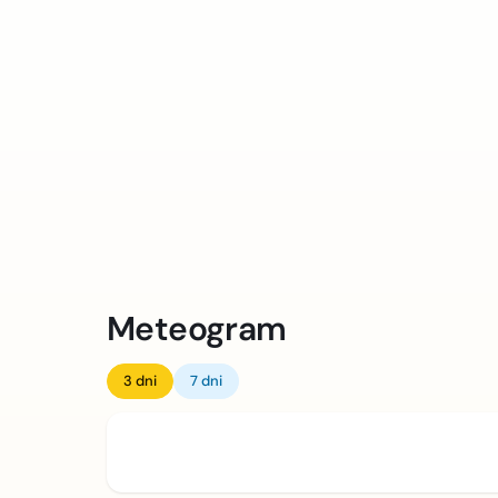
Meteogram
3 dni
7 dni