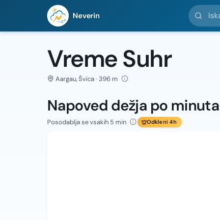
Iskanje l
Neverin
Vreme Suhr
Aargau, Švica · 396 m
Napoved dežja po minut
Posodablja se vsakih 5 min
Odkleni 4h