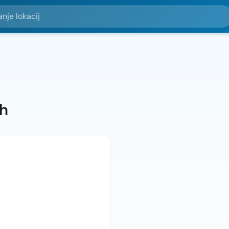
okacij
ah