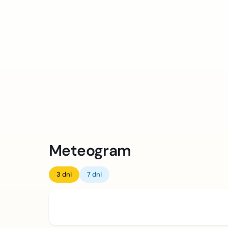
Meteogram
3 dni
7 dni