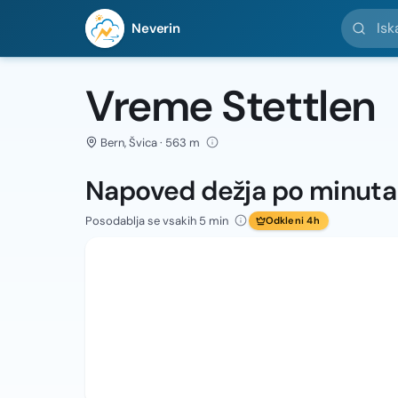
Iskanje l
Neverin
Vreme Stettlen
Bern, Švica · 563 m
Napoved dežja po minut
Posodablja se vsakih 5 min
Odkleni 4h