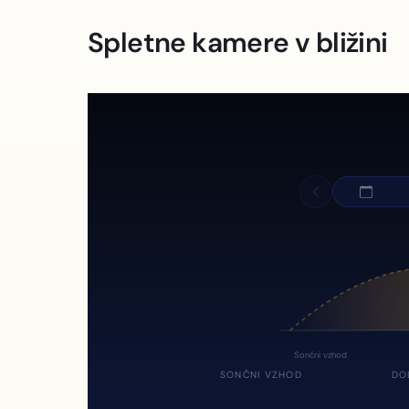
Spletne kamere v bližini
Sončni vzhod
SONČNI VZHOD
DO