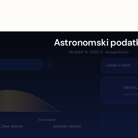
Astronomski podat
46.9584° N, 7.5251° E · Europe/Zurich
LUNIN VZHOD
OSVETL
Sončni zahod
LŽINA DNEVA
SONČNI ZAHOD