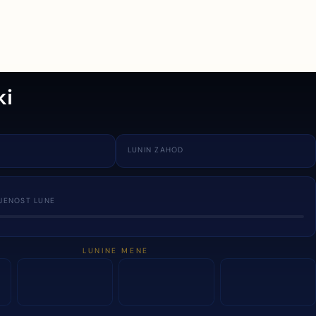
ki
LUNIN ZAHOD
JENOST LUNE
LUNINE MENE