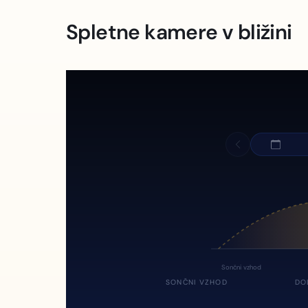
Spletne kamere v bližini
Sončni vzhod
SONČNI VZHOD
DO