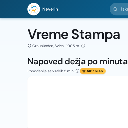
Iskanje l
Neverin
Vreme Stampa
Graubünden, Švica · 1005 m
Napoved dežja po minut
Posodablja se vsakih 5 min
Odkleni 4h