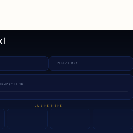
ki
LUNIN ZAHOD
JENOST LUNE
LUNINE MENE