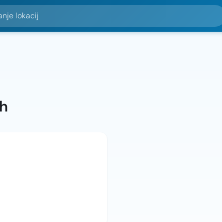
okacij
ah