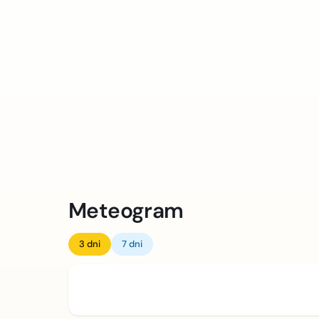
Meteogram
3 dni
7 dni