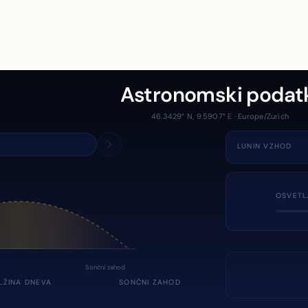
Astronomski podat
46.3429° N, 9.5907° E · Europe/Zurich
LUNIN VZHOD
OSVETL
Sončni zahod
LŽINA DNEVA
SONČNI ZAHOD