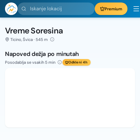
Iskanje lokacij
Premium
Vreme Soresina
Ticino, Švica · 545 m
Napoved dežja po minutah
Posodablja se vsakih 5 min
Odkleni 4h