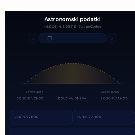
Astronomski podatki
46.1206° N, 8.9181° E · Europe/Zurich
Sončni vzhod
Sončni zahod
SONČNI VZHOD
DOLŽINA DNEVA
SONČNI ZAHOD
LUNIN VZHOD
LUNIN ZAHOD