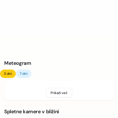
Meteogram
3 dni
7 dni
Prikaži več
Spletne kamere v bližini